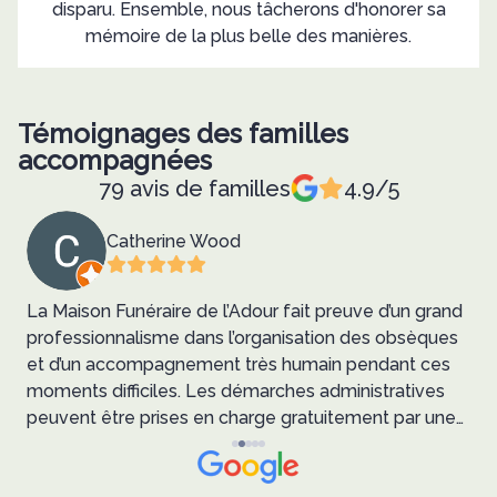
disparu. Ensemble, nous tâcherons d'honorer sa
mémoire de la plus belle des manières.
Témoignages des familles
accompagnées
79 avis de familles
4.9/5
Catherine Wood
La Maison Funéraire de l’Adour fait preuve d’un grand
s
professionnalisme dans l’organisation des obsèques
et d’un accompagnement très humain pendant ces
e
moments difficiles. Les démarches administratives
p
peuvent être prises en charge gratuitement par une
l
association créée par la Maison Funéraire.