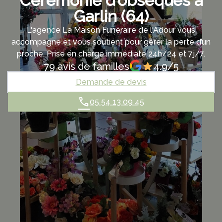
Cérémonie d’obsèques à
Garlin (64)
L'agence La Maison Funéraire de l'Adour vous
accompagne et vous soutient pour gérer la perte d’un
proche. Prise en charge immédiate 24h/24 et 7j/7.
79 avis de familles
4.9/5
Demande de devis
05 54 13 09 45