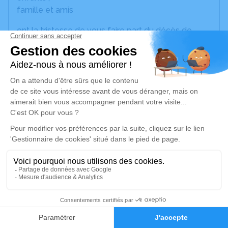
famille et amis
ont la tristesse de vous faire part du décès de
Louis POMIES
survenu dans sa 80ème année.
Ses obsèques seront célébrées le
jeudi 28 mai
2026 à 11 heures en l'église de Barcelonne-du-
Gers
, suivies de l'inhumation au cimetière
communal.
Je rends hommage
Cérémonie religieuse
19
jeudi 28 mai 2026 à 11h00
Église Notre-Dame-du-Mont-Carmel de
Faire-part
Hommages
Barcelonne-du-Gers