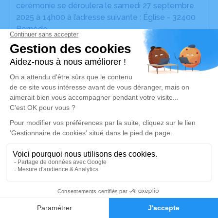
cérémonie se déroulera le samedi 27 septembre
2025 à 14h00 à l’adresse suivante : Église - 32400
Bernède.
Nous vous invitons à utiliser cet espace pour
laisser vos condoléances, partager des photos
souvenirs, une anecdote ou exprimer vos pensées
à travers des poèmes ou des textes. Cet endroit
est un lieu d'expression dédié à honorer la
mémoire de Charles CAZARÉ.
Je rends hommage
Cérémonie religieuse
samedi 27 septembre 2025 à 14h00
Église de Bernède
13
32400 Bernède
Faire-part
Hommages