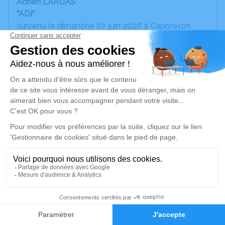
Adrien LARDAS
"ADI"
survenu le dimanche 07 juin 2026 à Capbreton.
La cérémonie se déroulera le vendredi 12 juin 2026
à 09h00 en la Cathédrale Saint-Jean-Baptiste -
Place de la Cathédrale - 40800 Aire-sur-l'Adour.
La crémation aura lieu dans l'intimité familiale, ainsi
que l'inhumation de l'urne au cimetière du centre
de Aire-sur-l'Adour.
NI FLEURS, NI PLAQUES, NI COURONNES.
Vous pouvez utiliser cet espace pour laisser
partager des photos, des souvenirs, des
anecdotes ou exprimer vos pensées.
7
Cet endroit est un lieu d'expression dédié à
honorer la mémoire d’Adrien LARDAS.
Faire-part
Hommages